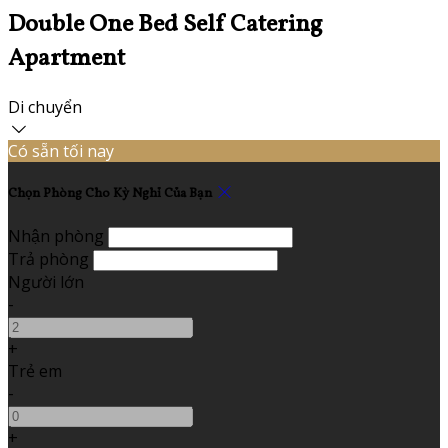
Double One Bed Self Catering
Apartment
Di chuyển
Có sẵn tối nay
Chọn Phòng Cho Kỳ Nghỉ Của Bạn
Nhận phòng
Trả phòng
Người lớn
-
+
Trẻ em
-
+