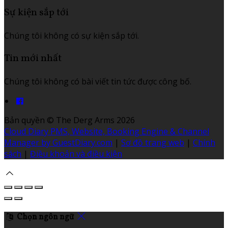
Sự kiện sắp tới
Chúng tôi không có sự kiện sắp tới.
Tin mới nhất
Chúng tôi không có bài viết tin tức được công bố.
Bản quyền
©
The Derg Arms 2026
Cloud Diary PMS, Website, Booking Engine & Channel
Manager by GuestDiary.com
|
Sơ đồ trang web
|
Chính
sách
|
Điều khoản và điều kiện
Chọn ngôn ngữ