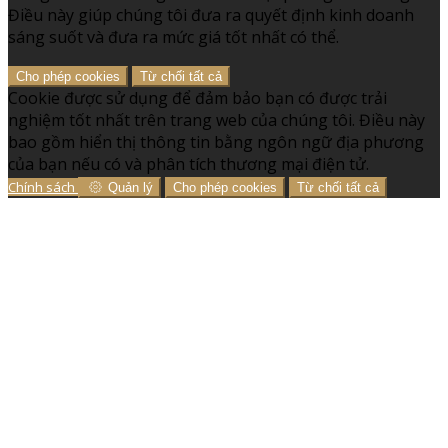
Điều này giúp chúng tôi đưa ra quyết định kinh doanh
sáng suốt và đưa ra mức giá tốt nhất có thể.
Cho phép cookies
Từ chối tất cả
Cookie được sử dụng để đảm bảo bạn có được trải
nghiệm tốt nhất trên trang web của chúng tôi. Điều này
bao gồm hiển thị thông tin bằng ngôn ngữ địa phương
của bạn nếu có và phân tích thương mại điện tử.
Chính sách
Quản lý
Cho phép cookies
Từ chối tất cả