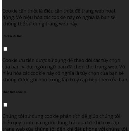
Cookie cần thiết là điều cần thiết để trang web hoạt
động. Vô hiệu hóa các cookie này có nghĩa là bạn sẽ
không thể sử dụng trang web này.
Cookie ưu tiên
Cookie ưu tiên được sử dụng để theo dõi các tùy chọn
của bạn, ví dụ: ngôn ngữ bạn đã chọn cho trang web. Vô
hiệu hóa các cookie này có nghĩa là tùy chọn của bạn sẽ
không được ghi nhớ trong lần truy cập tiếp theo của bạn.
Phân tích cookies
Chúng tôi sử dụng cookie phân tích để giúp chúng tôi
hiểu quy trình mà người dùng trải qua từ khi truy cập
trang web của chúng tôi đến khi đặt phòng với chúng tôi.