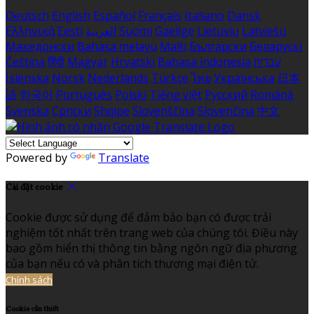
Deutsch
English
Español
Français
Italiano
Dansk
Ελληνικά
Eesti
العربية
Suomi
Gaeilge
Lietuvių
Latviešu
Македонски
Bahasa melayu
Malti
Български
Беларускі
Čeština
हिंदी
Magyar
Hrvatski
Bahasa indonesia
עברית
Íslenska
Norsk
Nederlands
Türkçe
ไทย
Українська
日本
語
한국어
Português
Polski
Tiếng việt
Русский
Română
Svenska
Српски
Shqipe
Slovenščina
Slovenčina
中文
Powered by
Translate
Cài đặt cookie
Cookie được sử dụng để đảm bảo bạn có được trải
nghiệm tốt nhất trên trang web của chúng tôi. Điều này
bao gồm hiển thị thông tin bằng ngôn ngữ địa phương
của bạn nếu có và phân tích thương mại điện tử.
Chính sách
Cookie cần thiết