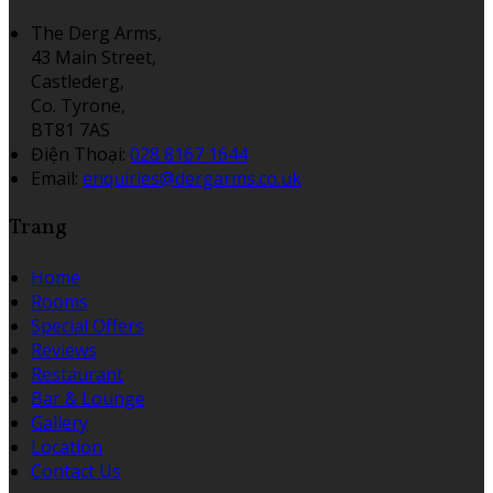
The Derg Arms,
43 Main Street,
Castlederg,
Co. Tyrone,
BT81 7AS
Điện Thoại
:
028 8167 1644
Email:
enquiries@dergarms.co.uk
Trang
Home
Rooms
Special Offers
Reviews
Restaurant
Bar & Lounge
Gallery
Location
Contact Us