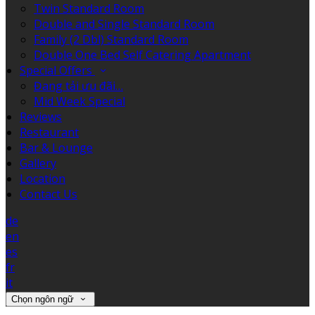
Twin Standard Room
Double and Single Standard Room
Family (2 Dbl) Standard Room
Double One Bed Self Catering Apartment
Special Offers
Đang tải ưu đãi…
Mid Week Special
Reviews
Restaurant
Bar & Lounge
Gallery
Location
Contact Us
de
en
es
fr
it
Chọn ngôn ngữ